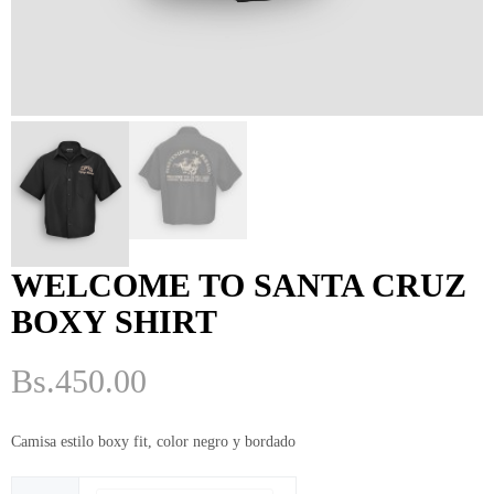
ME
GUSTA
PERO
ME
ASUSTA
2k50
2018
ENVI
DE
WELCOME TO SANTA CRUZ
MI
BOXY SHIRT
MI
MAMINGA
Bs.
450.00
ME MIMA
2019
Camisa estilo boxy fit, color negro y bordado
RATA