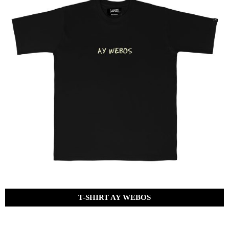
T-SHIRT AY WEBOS
Bs.
320.00