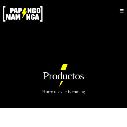
Inicio
Nosotros
Shop
Sale
Mujeres
Productos
Hombres
Accesorios
Hurry up sale is coming
Bucket
Barbijos
Colecciones