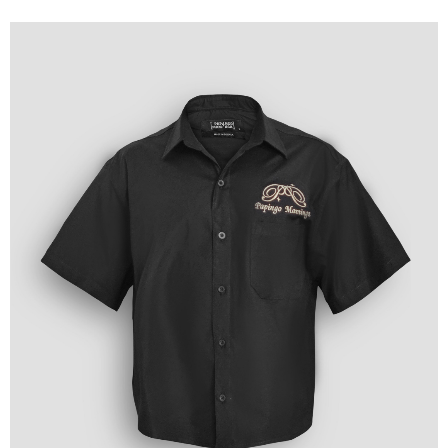
2015
MOSQUITA
MUERTA
DECITE
VOS
2016
STOP
WARS
LINEA
18
2017
FAT&FIT