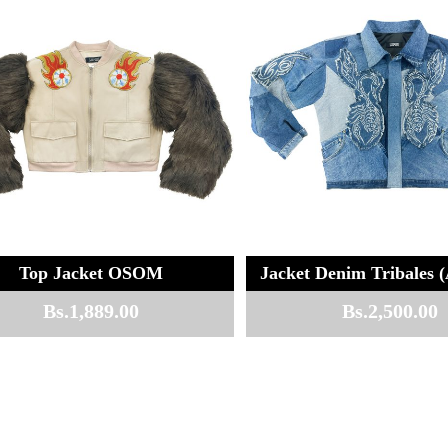
Top Jacket OSOM
Jacket Denim Tribales (
Bs.
1,889.00
Bs.
2,500.00