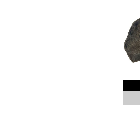
DE
DOS
PATAS
«NICE TO
MEET YOU»
VANCOUVER
FASHION
WEEK
2022
MADE
IN
BOLIVIA
Contactenos
Blog