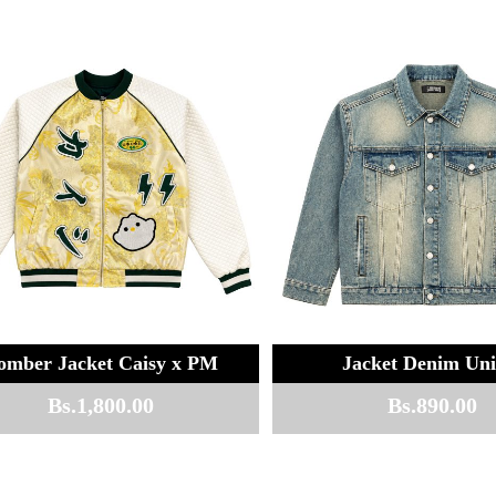
omber Jacket Caisy x PM
Jacket Denim Uni
Bs.
1,800.00
Bs.
890.00