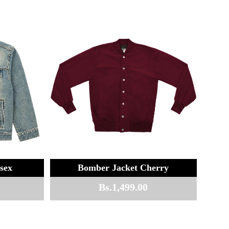
sex
Bomber Jacket Cherry
Bs.
1,499.00