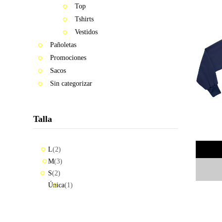
ME
Top
GUSTA
Tshirts
PERO
Vestidos
ME
Pañoletas
ASUSTA
Promociones
2k50
Sacos
Sin categorizar
2018
ENVI
Talla
DE
MI
L
(2)
MI
M
(3)
MAMINGA
ME MIMA
S
(2)
Única
(1)
2019
RATA