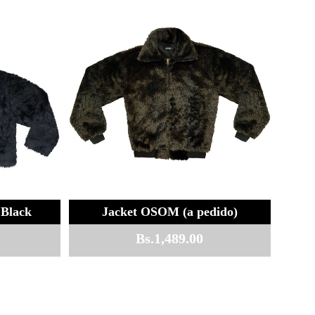
Black
Jacket OSOM (a pedido)
Bs.
1,489.00