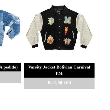
A pedido)
Varsity Jacket Bolivian Carnival
PM
Bs.
1,500.00