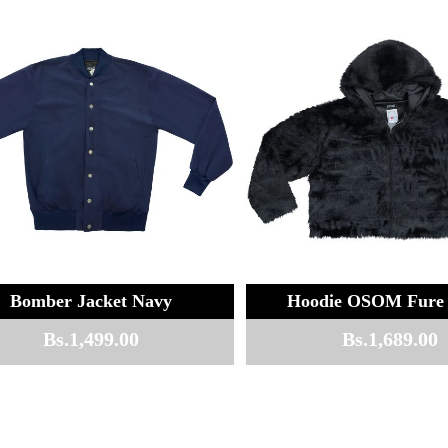
Bomber Jacket Navy
Hoodie OSOM Fure 
Bs.
1,499.00
Bs.
1,689.00