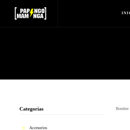
INI
Inicio
Nosotros
Shop
Sale
Mujeres
Hombres
Accesorios
Bucket
Categorías
Bomber 
Barbijos
Colecciones
Accesorios