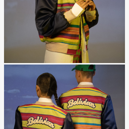
ME
GUSTA
PERO
ME
ASUSTA
2k50
2018
ENVI
DE
MI
MI
MAMINGA
ME MIMA
2019
RATA