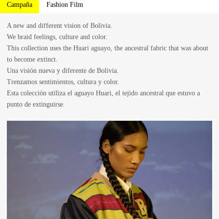
Campaña
Fashion Film
2015
A new and different vision of Bolivia.
MOSQUITA
We braid feelings, culture and color.
MUERTA
This collection uses the Huari aguayo, the ancestral fabric that was about
to become extinct.
DECITE
Una visión nueva y diferente de Bolivia.
VOS
Trenzamos sentimientos, cultura y color.
Esta colección utiliza el aguayo Huari, el tejido ancestral que estuvo a
2016
punto de extinguirse.
STOP
WARS
LINEA
18
2017
FAT&FIT