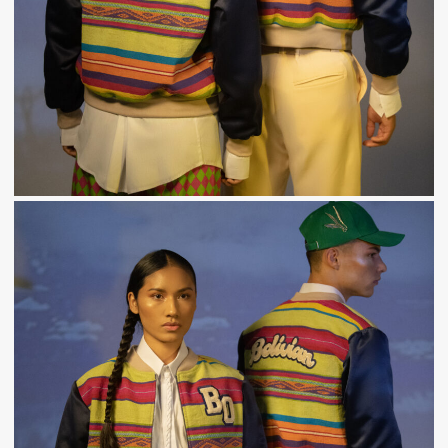
DE
DOS
PATAS
«NICE TO
MEET YOU»
VANCOUVER
FASHION
WEEK
2022
MADE
IN
BOLIVIA
Contactenos
Blog