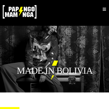
Inicio
Nosotros
Shop
Sale
Mujeres
Hombres
MADE IN BOLIVIA
Accesorios
Bucket
Barbijos
Colecciones