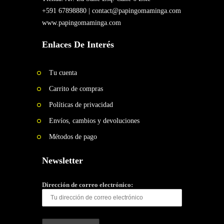
DE
+591 67898880 |
contact@papingomaminga.com
DOS
www.papingomaminga.com
PATAS
Enlaces De Interés
«NICE TO
MEET YOU»
VANCOUVER
Tu cuenta
FASHION
WEEK
Carrito de compras
Políticas de privacidad
2022
Envíos, cambios y devoluciones
MADE
Métodos de pago
IN
BOLIVIA
Newsletter
Contactenos
Dirección de correo electrónico:
Blog