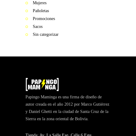
ME
Mujeres
GUSTA
Pañoletas
PERO
Promociones
ME
Sacos
ASUSTA
Sin categorizar
2k50
2018
ENVI
DE
MI
MI
Papingo Maminga es una firma de diseño de
MAMINGA
autor creada en el año 2012 por Marco Gutiérrez
ME MIMA
y Daniel Ghetti en la ciudad de Santa Cruz de la
2019
Sierra en la zona oriental de Bolivia.
RATA
Tienda: Av. La Salle Esq. Calle 6 Este