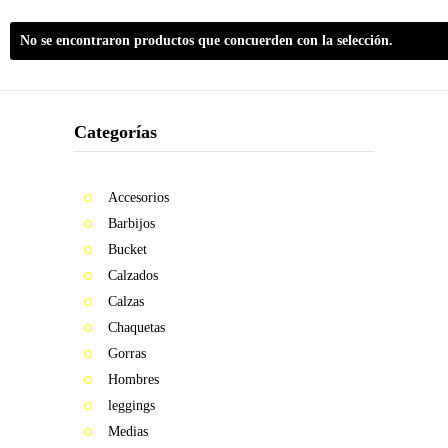
2015
No se encontraron productos que concuerden con la selección.
MOSQUITA
MUERTA
Categorías
DECITE
VOS
Accesorios
2016
Barbijos
STOP
Bucket
WARS
Calzados
Calzas
LINEA
18
Chaquetas
Gorras
2017
Hombres
leggings
FAT&FIT
Medias