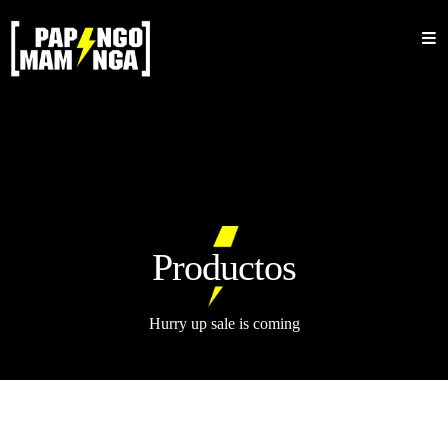
Inicio
Nosotros
Shop
Sale
Mujeres
Productos
Hombres
Accesorios
Hurry up sale is coming
Bucket
Barbijos
Colecciones