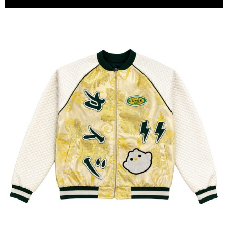
DE
DOS
PATAS
«NICE TO
MEET YOU»
VANCOUVER
FASHION
WEEK
2022
MADE
IN
BOLIVIA
Contactenos
Blog