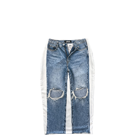
2015
MOSQUITA
MUERTA
DECITE
VOS
2016
STOP
WARS
LINEA
18
2017
FAT&FIT