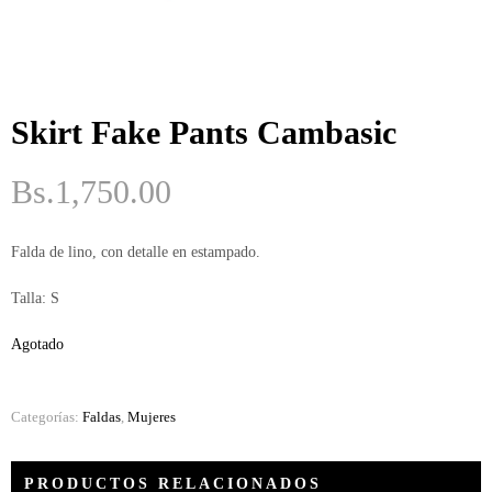
ME
GUSTA
PERO
ME
ASUSTA
Skirt Fake Pants Cambasic
2k50
Bs.
1,750.00
2018
ENVI
Falda de lino, con detalle en estampado.
DE
MI
Talla: S
MI
Agotado
MAMINGA
ME MIMA
Categorías:
Faldas
,
Mujeres
2019
RATA
PRODUCTOS RELACIONADOS