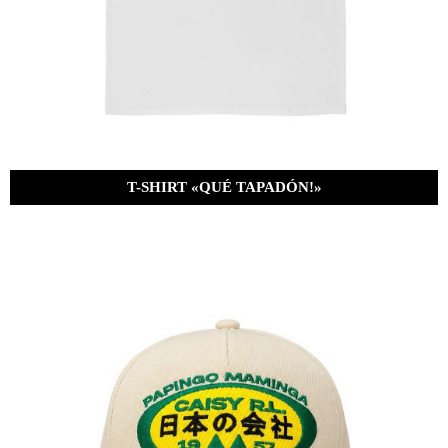
T-SHIRT «QUÉ TAPADÓN!»
Bs.
380.00