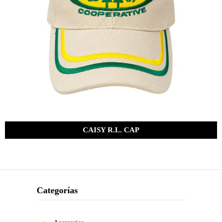
CAISY R.L. CAP
Bs.
285.00
Categorías