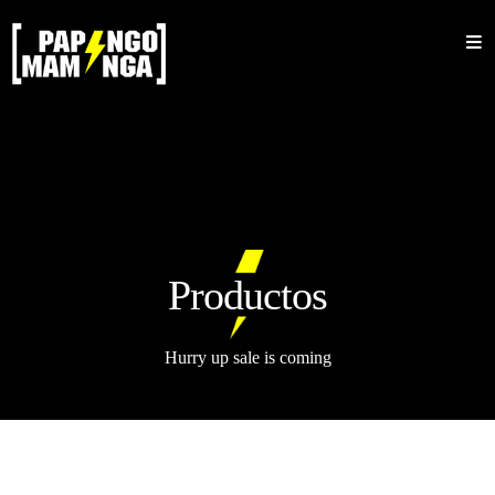
Inicio
Nosotros
Shop
Sale
Mujeres
Productos
Hombres
Accesorios
Hurry up sale is coming
Bucket
Barbijos
Colecciones