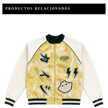
DE
DOS
PRODUCTOS RELACIONADOS
PATAS
«NICE TO
MEET YOU»
VANCOUVER
FASHION
WEEK
2022
MADE
IN
BOLIVIA
Contactenos
Blog