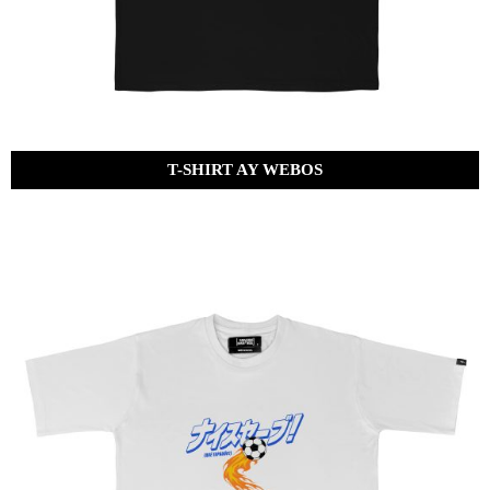
T-SHIRT AY WEBOS
Bs.
320.00