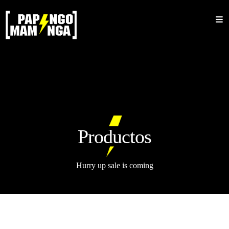
Inicio
Nosotros
Shop
Sale
Mujeres
Productos
Hombres
Accesorios
Hurry up sale is coming
Bucket
Barbijos
Colecciones