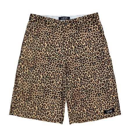
2015
MOSQUITA
MUERTA
DECITE
VOS
2016
STOP
WARS
LINEA
18
2017
FAT&FIT