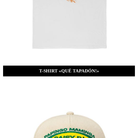
T-SHIRT «QUÉ TAPADÓN!»
Bs.
380.00