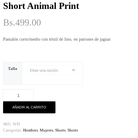
ME
Short Animal Print
GUSTA
PERO
Bs.
499.00
ME
ASUSTA
Pantalón corto/medio con téxtil de lino, en patrones de jaguar.
2k50
2018
ENVI
Talla
DE
MI
Short
MI
Animal
MAMINGA
Print
ME MIMA
AÑADIR AL CARRITO
cantidad
2019
SKU:
N/D
Categorías:
Hombres
,
Mujeres
,
Shorts
,
Shorts
RATA