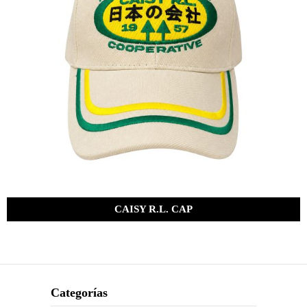
CAISY R.L. CAP
Bs.
285.00
Categorías