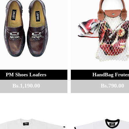
PM Shoes Loafers
HandBag Frute
Bs.
1,190.00
Bs.
790.00