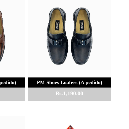
pedido)
PM Shoes Loafers (A pedido)
Bs.
1,190.00