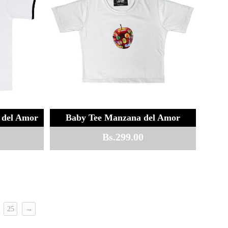
 del Amor
Baby Tee Manzana del Amor
Bs.
299.00
25
→