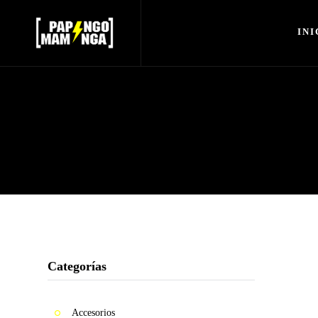
INI
Inicio
Nosotros
Shop
Sale
Mujeres
Hombres
Accesorios
Bucket
Categorías
Barbijos
Colecciones
Accesorios