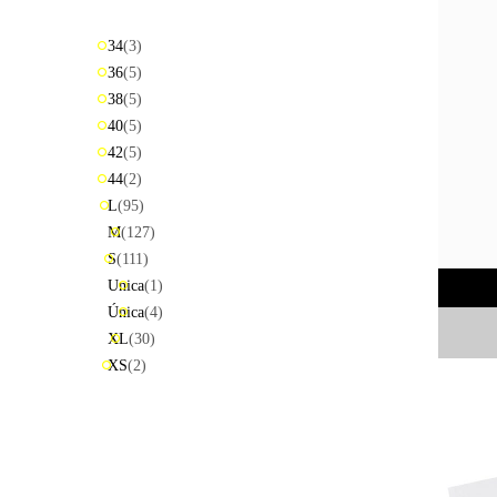
ME
GUSTA
34
(3)
PERO
36
(5)
ME
38
(5)
ASUSTA
40
(5)
2k50
42
(5)
44
(2)
2018
L
(95)
M
(127)
ENVI
S
(111)
DE
Unica
(1)
MI
Única
(4)
MI
XL
(30)
MAMINGA
XS
(2)
ME MIMA
2019
RATA