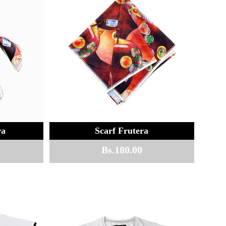
ra
Scarf Frutera
Bs.
180.00