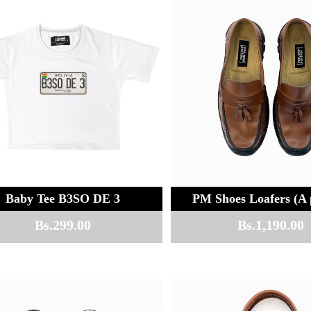
Baby Tee B3SO DE 3
PM Shoes Loafers (A 
Bs.
299.00
Bs.
1,190.00