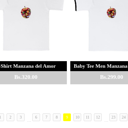
-Shirt Manzana del Amor
Baby Tee Men Manzana
Bs.
320.00
Bs.
299.00
1
2
3
6
7
8
9
10
11
12
23
24
…
…