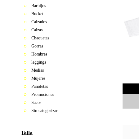
Barbijos
2015
Bucket
MOSQUITA
Calzados
MUERTA
Calzas
Chaquetas
DECITE
Gorras
VOS
Hombres
2016
leggings
Medias
STOP
Mujeres
WARS
Pañoletas
Promociones
LINEA
18
Sacos
Sin categorizar
2017
FAT&FIT
Talla