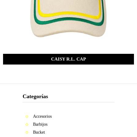
CAISY R.L. CAP
Bs.
285.00
Categorías
Accesorios
Barbijos
Bucket