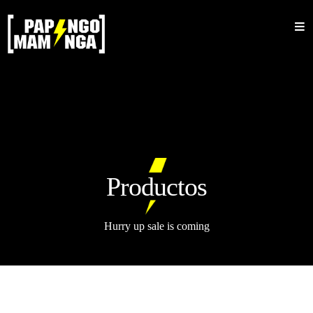
Inicio
Nosotros
Shop
Sale
Mujeres
Productos
Hombres
Accesorios
Hurry up sale is coming
Bucket
Barbijos
Colecciones