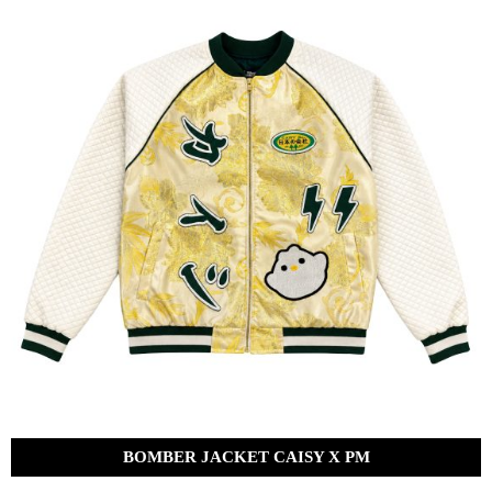
DE
DOS
PATAS
«NICE TO
MEET YOU»
VANCOUVER
FASHION
WEEK
2022
MADE
IN
BOLIVIA
Contactenos
Blog
BOMBER JACKET CAISY X PM