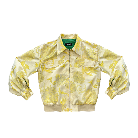
2015
MOSQUITA
MUERTA
DECITE
VOS
2016
STOP
WARS
LINEA
18
2017
FAT&FIT