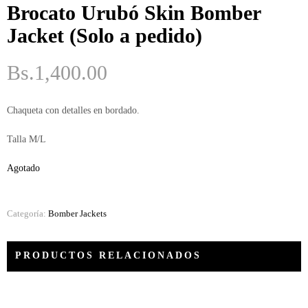
ME
Brocato Urubó Skin Bomber
GUSTA
Jacket (Solo a pedido)
PERO
ME
ASUSTA
Bs.
1,400.00
2k50
Chaqueta con detalles en bordado.
2018
Talla M/L
ENVI
DE
Agotado
MI
MI
Categoría:
Bomber Jackets
MAMINGA
ME MIMA
PRODUCTOS RELACIONADOS
2019
RATA